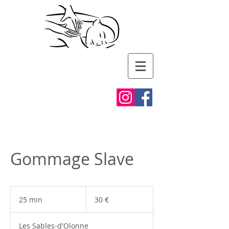
Gaïa
Massages
Gommage Slave
30
euros
25 min
2
30 €
5
m
Les Sables-d'Olonne
i