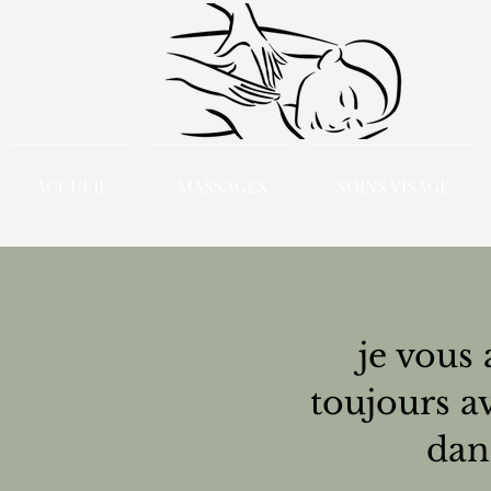
ACCUEIL
MASSAGES
SOINS VISAGE
je vous
toujours 
dan