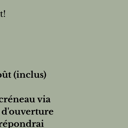
ôt!
ût (inclus)
créneau via
e d'ouverture
 répondrai