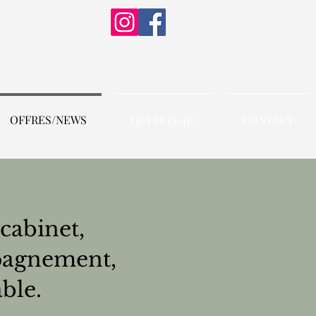
OFFRES/NEWS
QUI SUIS-JE?
CONTACT
cabinet,
pagnement,
ble.