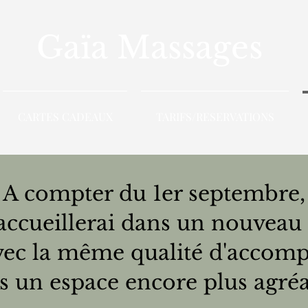
Gaïa Massages
CARTES CADEAUX
TARIFS/RESERVATIONS
A compter du 1er septembre,
 accueillerai dans un nouveau 
avec la même qualité d'accom
s un espace encore plus agréa