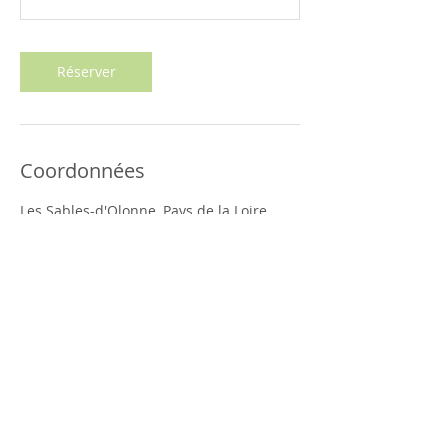
Réserver
Coordonnées
Les Sables-d'Olonne, Pays de la Loire,
France
0678124471
claire.gaia.massages@gmail.com
© 2023 par Gaïa Massages. Créé avec
Wix.com -
CGV
-
Mentions légales
-
Politique de confidentialité
-
Médiation de
la consommation