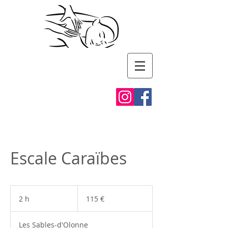
Gaïa
Massages
Escale Caraïbes
115
euros
2 h
2
115 €
h
Les Sables-d'Olonne